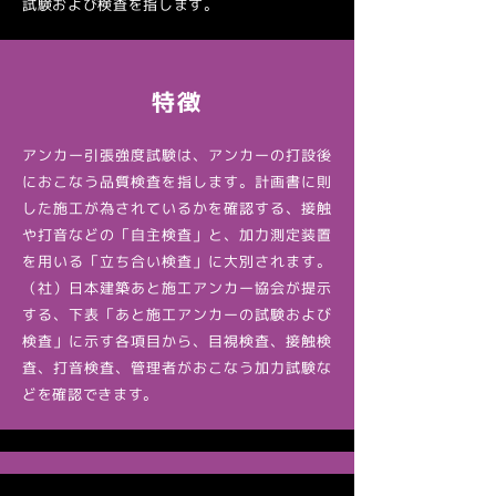
試験および検査を指します。
特徴
アンカー引張強度試験は、アンカーの打設後
におこなう品質検査を指します。計画書に則
した施工が為されているかを確認する、接触
や打音などの「自主検査」と、加力測定装置
を用いる「立ち合い検査」に大別されます。
（社）日本建築あと施工アンカー協会が提示
する、下表「あと施工アンカーの試験および
検査」に示す各項目から、目視検査、接触検
査、打音検査、管理者がおこなう加力試験な
どを確認できます。