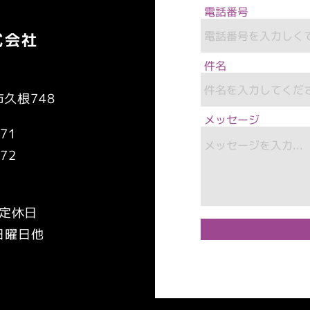
電話番号
式会社
件名
市久根748
メッセージ
171
72
定休日
​日曜日他