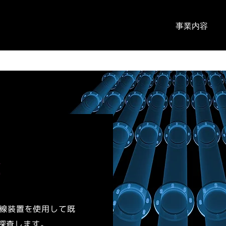
事業内容
査
線装置を使用して既
探査します。